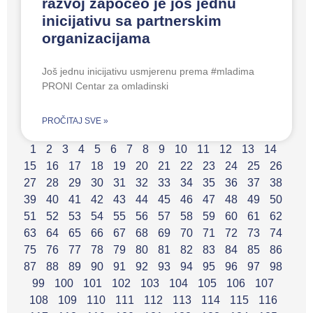
razvoj započeo je još jednu
inicijativu sa partnerskim
organizacijama
Još jednu inicijativu usmjerenu prema #mladima
PRONI Centar za omladinski
PROČITAJ SVE »
1
2
3
4
5
6
7
8
9
10
11
12
13
14
15
16
17
18
19
20
21
22
23
24
25
26
27
28
29
30
31
32
33
34
35
36
37
38
39
40
41
42
43
44
45
46
47
48
49
50
51
52
53
54
55
56
57
58
59
60
61
62
63
64
65
66
67
68
69
70
71
72
73
74
75
76
77
78
79
80
81
82
83
84
85
86
87
88
89
90
91
92
93
94
95
96
97
98
99
100
101
102
103
104
105
106
107
108
109
110
111
112
113
114
115
116