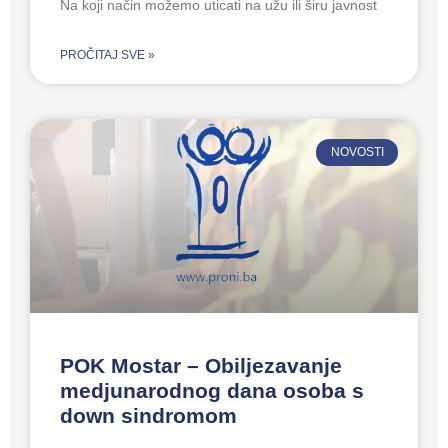
Na koji način možemo uticati na užu ili širu javnost
PROČITAJ SVE »
NOVOSTI
POK Mostar – Obiljezavanje
medjunarodnog dana osoba s
down sindromom