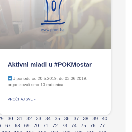
Aktivni mladi u #POKMostar
U periodu od 20.5.2019. do 03.06.2019.
organizovali smo 10 radionica
PROČITAJ SVE »
29
30
31
32
33
34
35
36
37
38
39
40
6
67
68
69
70
71
72
73
74
75
76
77