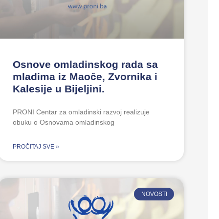
Osnove omladinskog rada sa
mladima iz Maoče, Zvornika i
Kalesije u Bijeljini.
PRONI Centar za omladinski razvoj realizuje
obuku o Osnovama omladinskog
PROČITAJ SVE »
NOVOSTI