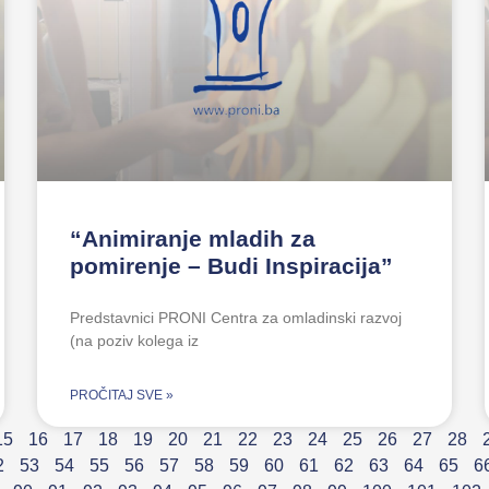
“Animiranje mladih za
pomirenje – Budi Inspiracija”
Predstavnici PRONI Centra za omladinski razvoj
(na poziv kolega iz
PROČITAJ SVE »
15
16
17
18
19
20
21
22
23
24
25
26
27
28
2
53
54
55
56
57
58
59
60
61
62
63
64
65
6