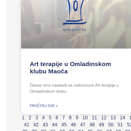
Art terapije u Omladinskom
klubu Maoča
Danas smo nastavili sa radionicom Art terapije u
Omladinskom klubu
PROČITAJ SVE »
1
2
3
4
5
6
7
8
9
10
11
12
13
14
41
42
43
44
45
46
47
48
49
50
51
5