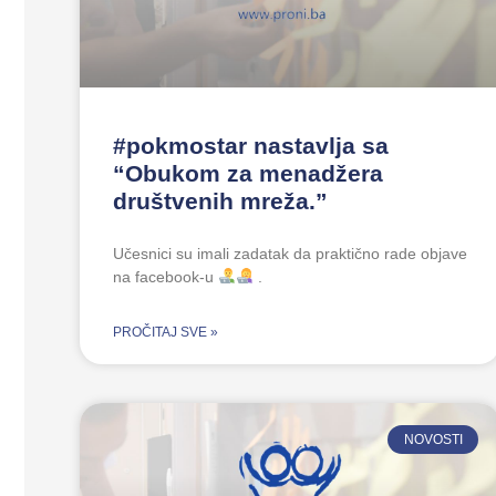
#pokmostar nastavlja sa
“Obukom za menadžera
društvenih mreža.”
Učesnici su imali zadatak da praktično rade objave
na facebook-u
.
PROČITAJ SVE »
NOVOSTI