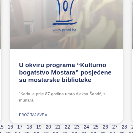
U okviru programa “Kulturno
bogatstvo Mostara” posjećene
su mostarske biblioteke
“Kada je prije 87 godina umro Aleksa Šantić, s
munara
PROČITAJ SVE »
15
16
17
18
19
20
21
22
23
24
25
26
27
28