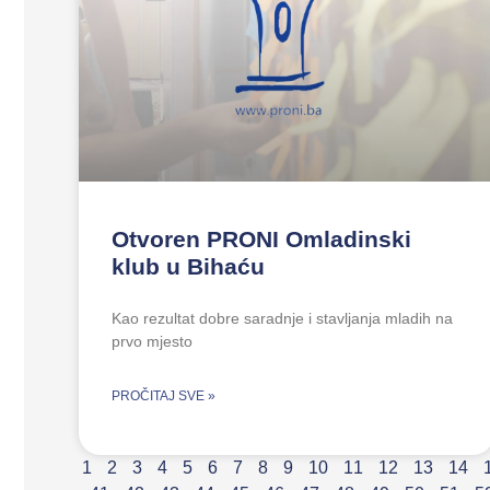
Otvoren PRONI Omladinski
klub u Bihaću
Kao rezultat dobre saradnje i stavljanja mladih na
prvo mjesto
PROČITAJ SVE »
1
2
3
4
5
6
7
8
9
10
11
12
13
14