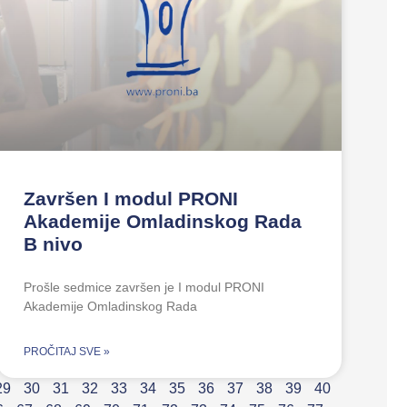
Završen I modul PRONI
Akademije Omladinskog Rada
B nivo
Prošle sedmice završen je I modul PRONI
Akademije Omladinskog Rada
PROČITAJ SVE »
29
30
31
32
33
34
35
36
37
38
39
40