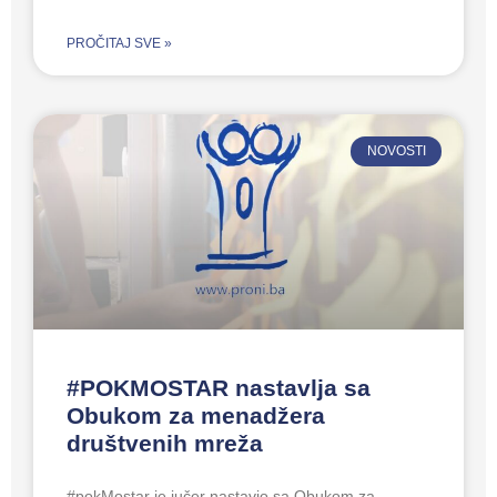
PROČITAJ SVE »
NOVOSTI
#POKMOSTAR nastavlja sa
Obukom za menadžera
društvenih mreža
#pokMostar je jučer nastavio sa Obukom za