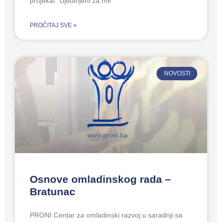
projekat “Ujedinjeni za mir”
PROČITAJ SVE »
NOVOSTI
Osnove omladinskog rada –
Bratunac
PRONI Centar za omladinski razvoj u saradnji sa