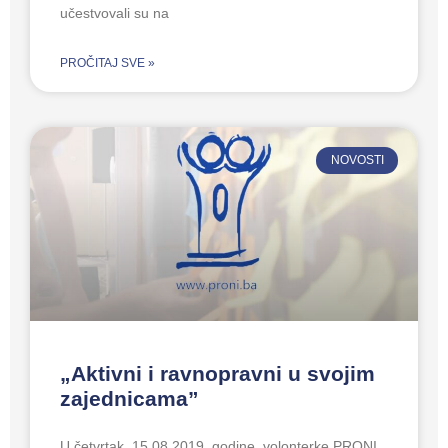
učestvovali su na
PROČITAJ SVE »
NOVOSTI
„Aktivni i ravnopravni u svojim
zajednicama”
U četvrtak, 15.08.2019. godine, volonterke PRONI