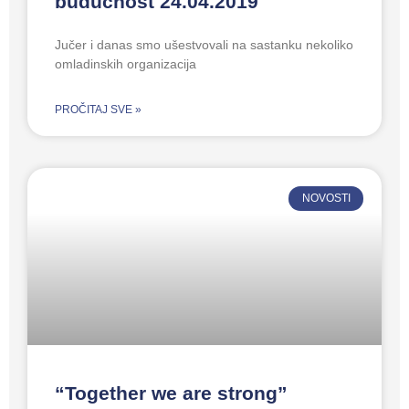
buducnost 24.04.2019
Jučer i danas smo ušestvovali na sastanku nekoliko
omladinskih organizacija
PROČITAJ SVE »
NOVOSTI
“Together we are strong”