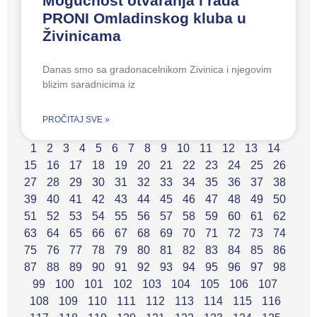
Mogućnost otvaranja i rada
PRONI Omladinskog kluba u
Živinicama
Danas smo sa gradonacelnikom Zivinica i njegovim
blizim saradnicima iz
PROČITAJ SVE »
1
2
3
4
5
6
7
8
9
10
11
12
13
14
15
16
17
18
19
20
21
22
23
24
25
26
27
28
29
30
31
32
33
34
35
36
37
38
39
40
41
42
43
44
45
46
47
48
49
50
51
52
53
54
55
56
57
58
59
60
61
62
63
64
65
66
67
68
69
70
71
72
73
74
75
76
77
78
79
80
81
82
83
84
85
86
87
88
89
90
91
92
93
94
95
96
97
98
99
100
101
102
103
104
105
106
107
108
109
110
111
112
113
114
115
116