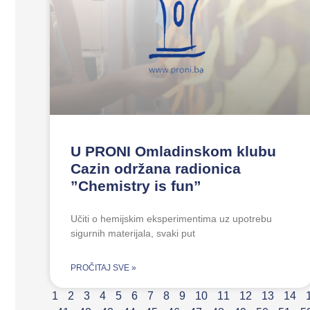
U PRONI Omladinskom klubu
Cazin održana radionica
”Chemistry is fun”
Učiti o hemijskim eksperimentima uz upotrebu
sigurnih materijala, svaki put
PROČITAJ SVE »
1
2
3
4
5
6
7
8
9
10
11
12
13
14