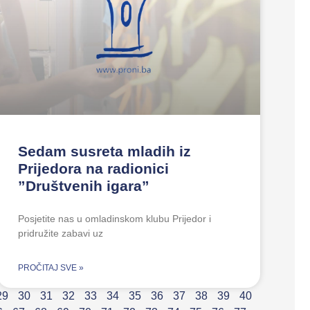
Sedam susreta mladih iz
Prijedora na radionici
”Društvenih igara”
Posjetite nas u omladinskom klubu Prijedor i
pridružite zabavi uz
PROČITAJ SVE »
29
30
31
32
33
34
35
36
37
38
39
40