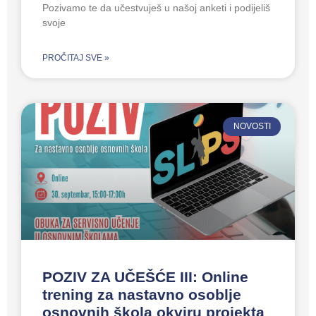
Pozivamo te da učestvuješ u našoj anketi i podijeliš
svoje
PROČITAJ SVE »
NOVOSTI
POZIV ZA UČEŠĆE III: Online
trening za nastavno osoblje
osnovnih škola okviru projekta