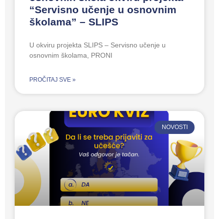
“Servisno učenje u osnovnim
školama” – SLIPS
U okviru projekta SLIPS – Servisno učenje u
osnovnim školama, PRONI
PROČITAJ SVE »
NOVOSTI