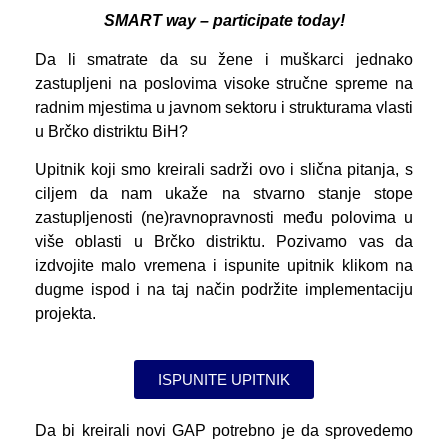
SMART way – participate today!
Da li smatrate da su žene i muškarci jednako
zastupljeni na poslovima visoke stručne spreme na
radnim mjestima u javnom sektoru i strukturama vlasti
u Brčko distriktu BiH?
Upitnik koji smo kreirali sadrži ovo i slična pitanja, s
ciljem da nam ukaže na stvarno stanje stope
zastupljenosti (ne)ravnopravnosti među polovima u
više oblasti u Brčko distriktu. Pozivamo vas da
izdvojite malo vremena i ispunite upitnik klikom na
dugme ispod i na taj način podržite implementaciju
projekta.
ISPUNITE UPITNIK
Da bi kreirali novi GAP potrebno je da sprovedemo