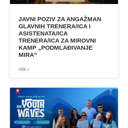
JAVNI POZIV ZA ANGAŽMAN
GLAVNIH TRENERA/ICA I
ASISTENATA/ICA
TRENERA/ICA ZA MIROVNI
KAMP „PODMLAĐIVANJE
MIRA“
VIŠE »