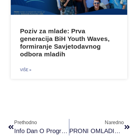
Poziv za mlade: Prva
generacija BiH Youth Waves,
formiranje Savjetodavnog
odbora mladih
VIŠE »
Prethodno
Naredno
Info Dan O Programima Mobilnosti 2023 Banja Luka
PRONI OMLADINSKI FOND BIJELJINA: Odobreni Projekti