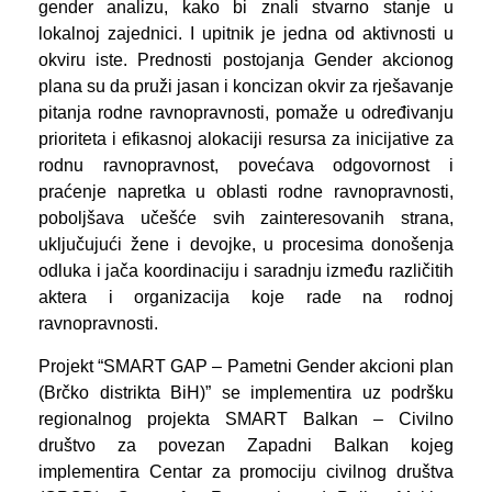
gender analizu, kako bi znali stvarno stanje u
lokalnoj zajednici. I upitnik je jedna od aktivnosti u
okviru iste. Prednosti postojanja Gender akcionog
plana su da pruži jasan i koncizan okvir za rješavanje
pitanja rodne ravnopravnosti, pomaže u određivanju
prioriteta i efikasnoj alokaciji resursa za inicijative za
rodnu ravnopravnost, povećava odgovornost i
praćenje napretka u oblasti rodne ravnopravnosti,
poboljšava učešće svih zainteresovanih strana,
uključujući žene i devojke, u procesima donošenja
odluka i jača koordinaciju i saradnju između različitih
aktera i organizacija koje rade na rodnoj
ravnopravnosti.
Projekt “SMART GAP – Pametni Gender akcioni plan
(Brčko distrikta BiH)” se implementira uz podršku
regionalnog projekta SMART Balkan – Civilno
društvo za povezan Zapadni Balkan kojeg
implementira Centar za promociju civilnog društva