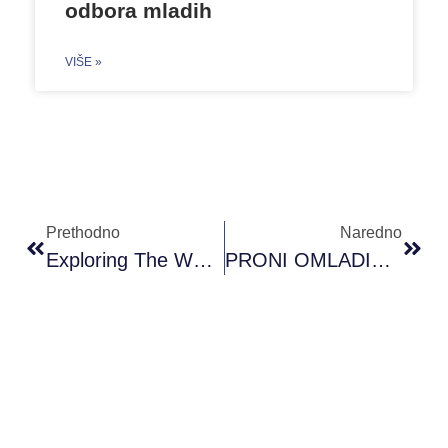
odbora mladih
VIŠE »
Prethodno
Naredno
Exploring The World Of AI – Poziv Za Učesnike/ce
PRONI OMLADINSKI FOND BRČKO DISTRIKT BIH: Odobreni Projekti