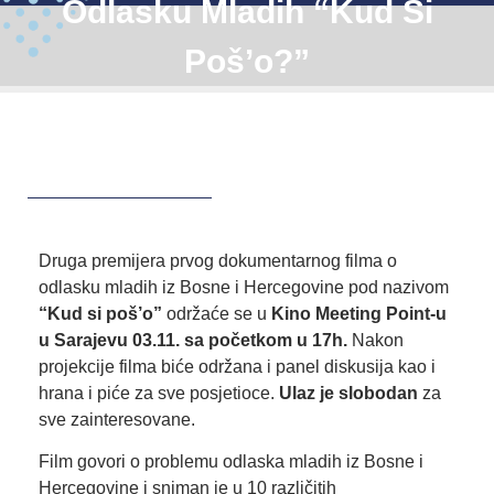
Odlasku Mladih “Kud Si
Poš’o?”
Druga premijera prvog dokumentarnog filma o
odlasku mladih iz Bosne i Hercegovine pod nazivom
“Kud si poš’o”
održaće se u
Kino Meeting Point-u
u Sarajevu 03.11. sa početkom u 17h.
Nakon
projekcije filma biće održana i panel diskusija kao i
hrana i piće za sve posjetioce.
Ulaz je slobodan
za
sve zainteresovane.
Film govori o problemu odlaska mladih iz Bosne i
Hercegovine i sniman je u 10 različitih