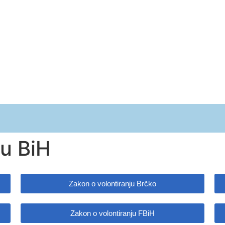
ENTI
PARTNERSTVA I PODRŠKA
AKTIV
u BiH
Zakon o volontiranju Brčko
Zakon o volontiranju FBiH