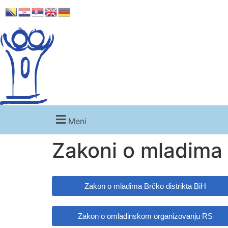
NASLOVNA
O NAMA
DOKUM
Meni
Zakoni o mladima 
Zakon o mladima Brčko distrikta BiH
Zakon o omladinskom organizovanju RS