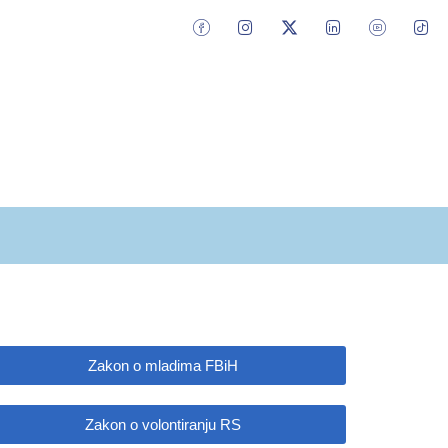
NOSTI
UKLJUČI SE
KONTAKT
Zakon o mladima FBiH
Zakon o volontiranju RS