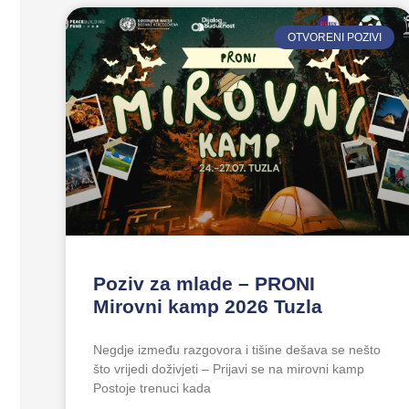
OTVORENI POZIVI
Poziv za mlade – PRONI
Mirovni kamp 2026 Tuzla
Negdje između razgovora i tišine dešava se nešto
što vrijedi doživjeti – Prijavi se na mirovni kamp
Postoje trenuci kada