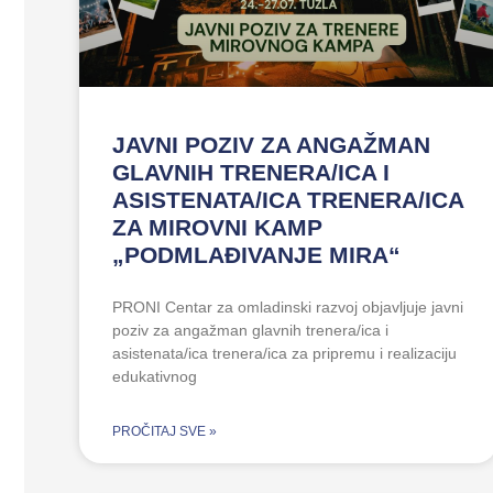
JAVNI POZIV ZA ANGAŽMAN
GLAVNIH TRENERA/ICA I
ASISTENATA/ICA TRENERA/ICA
ZA MIROVNI KAMP
„PODMLAĐIVANJE MIRA“
PRONI Centar za omladinski razvoj objavljuje javni
poziv za angažman glavnih trenera/ica i
asistenata/ica trenera/ica za pripremu i realizaciju
edukativnog
PROČITAJ SVE »