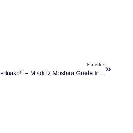
Naredno
Inicijativa „Svi Vrijedimo Jednako!“ – Mladi Iz Mostara Grade Inkluzivnije Društvo