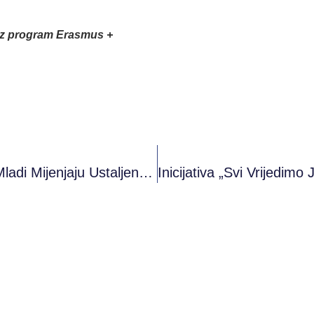
oz program Erasmus +
Lokalna Inicijativa „Mit O Krivici Žene“: Mladi Mijenjaju Ustaljene Narative