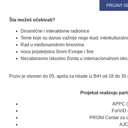
PRIJAVI S
Šta možeš očekivati?
Dinamične i interaktivne radionice
Teme koje su danas važnije nego ikad: interkulturalno
Rad u međunarodnim timovima
nova prijateljstva širom Evrope i šire
Nezaboravno iskustvo života u internacionalnom okr
Poziv je otvoren do 05. aprila za mlade iz BiH od 18 do 30
Projekat realizuju par
APPC (
ForViD 
PRONI Centar za o
AJC