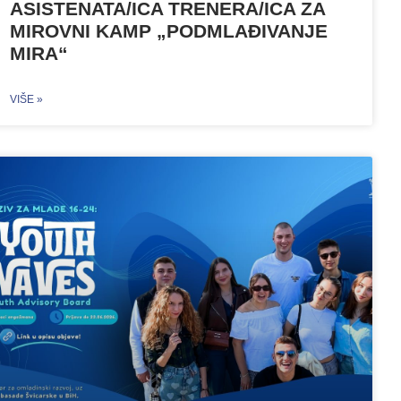
ASISTENATA/ICA TRENERA/ICA ZA
MIROVNI KAMP „PODMLAĐIVANJE
MIRA“
VIŠE »