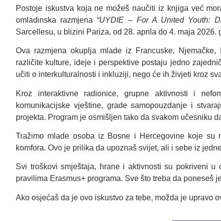
Postoje iskustva koja ne možeš naučiti iz knjiga već mor
omladinska razmjena
“UYDIE – For A United Youth: Div
Sarcellesu, u blizini Pariza, od 28. aprila do 4. maja 2026.
Ova razmjena okuplja mlade iz Francuske, Njemačke, Bo
različite kulture, ideje i perspektive postaju jedno zaje
učiti o interkulturalnosti i inkluziji, nego će ih živjeti kroz
Kroz interaktivne radionice, grupne aktivnosti i nefo
komunikacijske vještine, grade samopouzdanje i stvaraj
projekta. Program je osmišljen tako da svakom učesniku da p
Tražimo mlade osoba iz Bosne i Hercegovine koje su r
komfora. Ovo je prilika da upoznaš svijet, ali i sebe iz jed
Svi troškovi smještaja, hrane i aktivnosti su pokriveni u 
pravilima Erasmus+ programa. Sve što treba da poneseš j
Ako osjećaš da je ovo iskustvo za tebe, možda je upravo ov