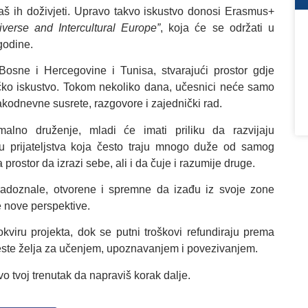
aš ih doživjeti. Upravo takvo iskustvo donosi Erasmus+
erse and Intercultural Europe”
, koja će se održati u
 godine.
sne i Hercegovine i Tunisa, stvarajući prostor gdje
dničko iskustvo. Tokom nekoliko dana, učesnici neće samo
 svakodnevne susrete, razgovore i zajednički rad.
rmalno druženje, mladi će imati priliku da razvijaju
u prijateljstva koja često traju mnogo duže od samog
rostor da izrazi sebe, ali i da čuje i razumije druge.
adoznale, otvorene i spremne da izađu iz svoje zone
ne nove perspektive.
okviru projekta, dok se putni troškovi refundiraju prema
este želja za učenjem, upoznavanjem i povezivanjem.
o tvoj trenutak da napraviš korak dalje.