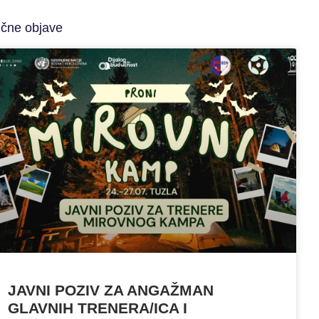
ične objave
JAVNI POZIV ZA ANGAŽMAN
GLAVNIH TRENERA/ICA I