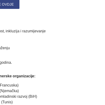
E OVDJE
st, inkluzija i razumijevanje
uženju
 godina.
tnerske organizacije:
Francuska)
(Njemačka)
mladinski razvoj (BiH)
 (Tunis)