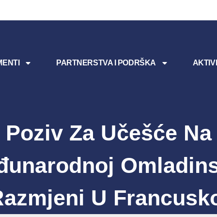
ENTI
PARTNERSTVA I PODRŠKA
AKTIV
Poziv Za Učešće Na
đunarodnoj Omladins
azmjeni U Francusk