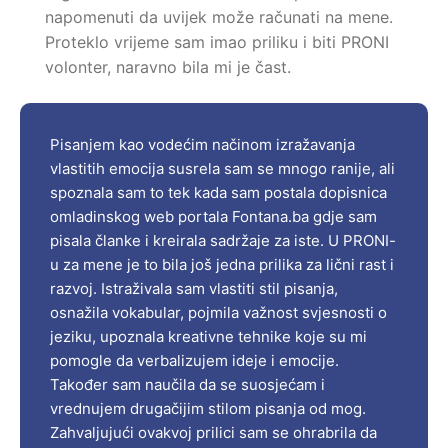
napomenuti da uvijek može računati na mene.
Proteklo vrijeme sam imao priliku i biti PRONI
volonter, naravno bila mi je čast.
Madžid Herceglija
Pisanjem kao vodećim načinom izražavanja
vlastitih emocija susrela sam se mnogo ranije, ali
spoznala sam to tek kada sam postala dopisnica
omladinskog web portala Fontana.ba gdje sam
pisala članke i kreirala sadržaje za iste. U PRONI-
u za mene je to bila još jedna prilika za lični rast i
razvoj. Istraživala sam vlastiti stil pisanja,
osnažila vokabular, pojmila važnost svjesnosti o
jeziku, upoznala kreativne tehnike koje su mi
pomogle da verbalizujem ideje i emocije.
Također sam naučila da se suosjećam i
vrednujem drugačijim stilom pisanja od mog.
Zahvaljujući ovakvoj prilici sam se ohrabrila da