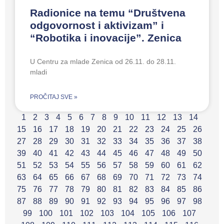
Radionice na temu “Društvena
odgovornost i aktivizam” i
“Robotika i inovacije”. Zenica
U Centru za mlade Zenica od 26.11. do 28.11.
mladi
PROČITAJ SVE »
1
2
3
4
5
6
7
8
9
10
11
12
13
14
15
16
17
18
19
20
21
22
23
24
25
26
27
28
29
30
31
32
33
34
35
36
37
38
39
40
41
42
43
44
45
46
47
48
49
50
51
52
53
54
55
56
57
58
59
60
61
62
63
64
65
66
67
68
69
70
71
72
73
74
75
76
77
78
79
80
81
82
83
84
85
86
87
88
89
90
91
92
93
94
95
96
97
98
99
100
101
102
103
104
105
106
107