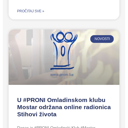
PROČITAJ SVE »
NOVOSTI
U #PRONI Omladinskom klubu
Mostar održana online radionica
Stihovi života
Danas je #PRONI Omladinski Klub #Mostar