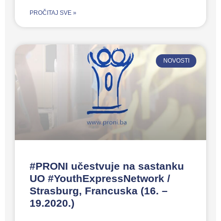
PROČITAJ SVE »
NOVOSTI
#PRONI učestvuje na sastanku
UO #YouthExpressNetwork /
Strasburg, Francuska (16. –
19.2020.)