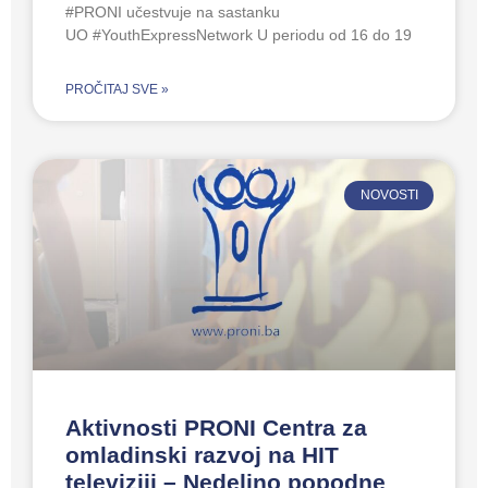
#PRONI učestvuje na sastanku
UO #YouthExpressNetwork U periodu od 16 do 19
PROČITAJ SVE »
NOVOSTI
Aktivnosti PRONI Centra za
omladinski razvoj na HIT
televiziji – Nedeljno popodne