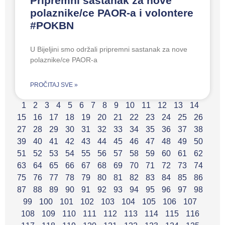
Pripremni sastanak za nove
polaznike/ce PAOR-a i volontere
#POKBN
U Bijeljini smo održali pripremni sastanak za nove
polaznike/ce PAOR-a
PROČITAJ SVE »
1
2
3
4
5
6
7
8
9
10
11
12
13
14
15
16
17
18
19
20
21
22
23
24
25
26
27
28
29
30
31
32
33
34
35
36
37
38
39
40
41
42
43
44
45
46
47
48
49
50
51
52
53
54
55
56
57
58
59
60
61
62
63
64
65
66
67
68
69
70
71
72
73
74
75
76
77
78
79
80
81
82
83
84
85
86
87
88
89
90
91
92
93
94
95
96
97
98
99
100
101
102
103
104
105
106
107
108
109
110
111
112
113
114
115
116