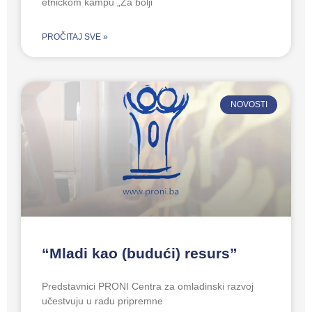
etničkom kampu „Za bolji
PROČITAJ SVE »
NOVOSTI
“Mladi kao (budući) resurs”
Predstavnici PRONI Centra za omladinski razvoj
učestvuju u radu pripremne