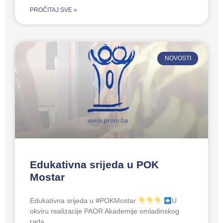
PROČITAJ SVE »
NOVOSTI
Edukativna srijeda u POK
Mostar
Edukativna srijeda u #POKMostar
U
okviru realizacije PAOR Akademije omladinskog
rada,