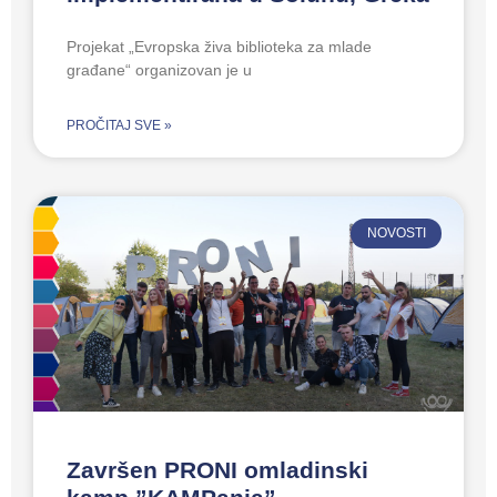
Projekat „Evropska živa biblioteka za mlade
građane“ organizovan je u
PROČITAJ SVE »
NOVOSTI
Završen PRONI omladinski