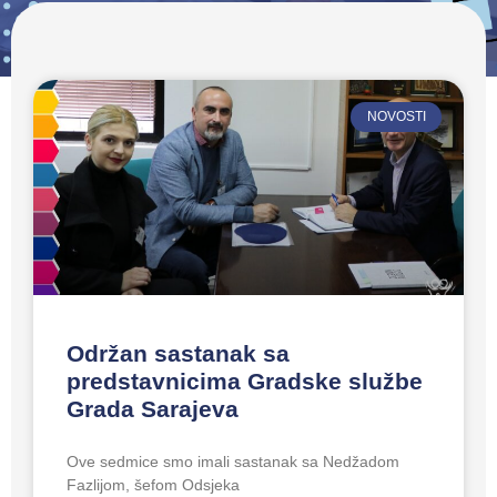
NOVOSTI
Održan sastanak sa
predstavnicima Gradske službe
Grada Sarajeva
Ove sedmice smo imali sastanak sa Nedžadom
Fazlijom, šefom Odsjeka