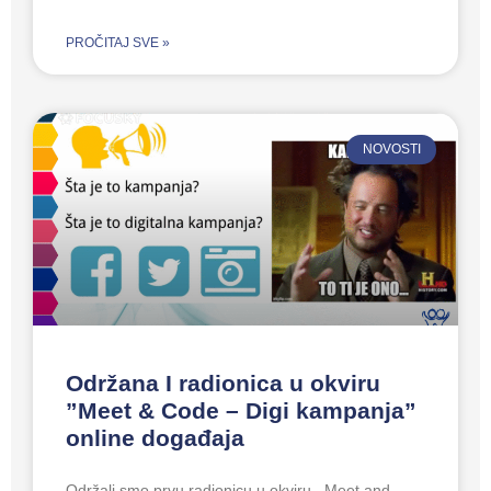
PROČITAJ SVE »
NOVOSTI
Održana I radionica u okviru
”Meet & Code – Digi kampanja”
online događaja
Održali smo prvu radionicu u okviru ,,Meet and