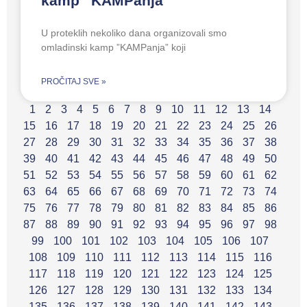
kamp ”KAMPanja”
U proteklih nekoliko dana organizovali smo
omladinski kamp ”KAMPanja” koji
PROČITAJ SVE »
1
2
3
4
5
6
7
8
9
10
11
12
13
14
15
16
17
18
19
20
21
22
23
24
25
26
27
28
29
30
31
32
33
34
35
36
37
38
39
40
41
42
43
44
45
46
47
48
49
50
51
52
53
54
55
56
57
58
59
60
61
62
63
64
65
66
67
68
69
70
71
72
73
74
75
76
77
78
79
80
81
82
83
84
85
86
87
88
89
90
91
92
93
94
95
96
97
98
99
100
101
102
103
104
105
106
107
108
109
110
111
112
113
114
115
116
117
118
119
120
121
122
123
124
125
126
127
128
129
130
131
132
133
134
135
136
137
138
139
140
141
142
143