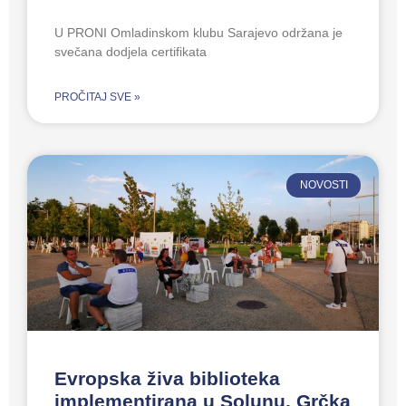
U PRONI Omladinskom klubu Sarajevo održana je
svečana dodjela certifikata
PROČITAJ SVE »
NOVOSTI
Evropska živa biblioteka
implementirana u Solunu, Grčka