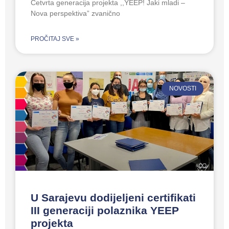
Četvrta generacija projekta ,,YEEP! Jaki mladi –
Nova perspektiva” zvanično
PROČITAJ SVE »
NOVOSTI
U Sarajevu dodijeljeni certifikati
III generaciji polaznika YEEP
projekta