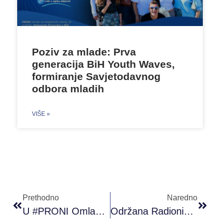
Poziv za mlade: Prva
generacija BiH Youth Waves,
formiranje Savjetodavnog
odbora mladih
VIŠE »
Prethodno
Naredno
U #PRONI Omladinskom Klubu Sarajevo Održana Je Online Radionica Digitalni Marketing
Održana Radionica Kaligrafija