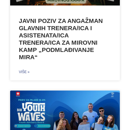
JAVNI POZIV ZA ANGAŽMAN
GLAVNIH TRENERA/ICA I
ASISTENATA/ICA
TRENERA/ICA ZA MIROVNI
KAMP „PODMLAĐIVANJE
MIRA“
VIŠE »