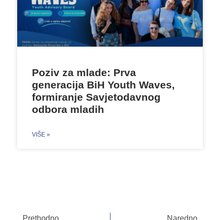
Poziv za mlade: Prva
generacija BiH Youth Waves,
formiranje Savjetodavnog
odbora mladih
VIŠE »
Prethodno
Naredno