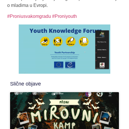
o mladima u Evropi.
#Proniusvakomgradu
#Proniyouth
Slične objave