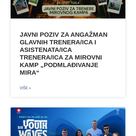
JAVNI POZIV ZA ANGAŽMAN
GLAVNIH TRENERA/ICA I
ASISTENATA/ICA
TRENERA/ICA ZA MIROVNI
KAMP „PODMLAĐIVANJE
MIRA“
VIŠE »