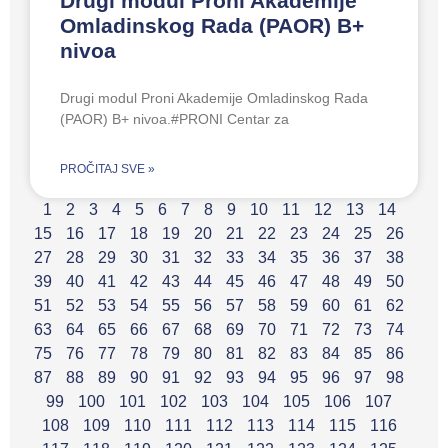
Drugi modul Proni Akademije
Omladinskog Rada (PAOR) B+
nivoa
Drugi modul Proni Akademije Omladinskog Rada
(PAOR) B+ nivoa.#PRONI Centar za
PROČITAJ SVE »
1
2
3
4
5
6
7
8
9
10
11
12
13
14
15
16
17
18
19
20
21
22
23
24
25
26
27
28
29
30
31
32
33
34
35
36
37
38
39
40
41
42
43
44
45
46
47
48
49
50
51
52
53
54
55
56
57
58
59
60
61
62
63
64
65
66
67
68
69
70
71
72
73
74
75
76
77
78
79
80
81
82
83
84
85
86
87
88
89
90
91
92
93
94
95
96
97
98
99
100
101
102
103
104
105
106
107
108
109
110
111
112
113
114
115
116