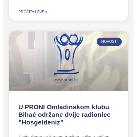
PROČITAJ SVE »
NOVOSTI
U PRONI Omladinskom klubu
Bihać održane dvije radionice
”Hosgeldeniz”
Nastavljamo sa kursom turskog jezika u našem