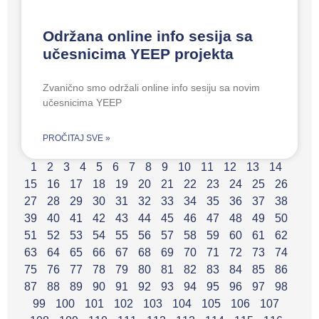
Održana online info sesija sa
učesnicima YEEP projekta
Zvanično smo održali online info sesiju sa novim
učesnicima YEEP
PROČITAJ SVE »
1
2
3
4
5
6
7
8
9
10
11
12
13
14
15
16
17
18
19
20
21
22
23
24
25
26
27
28
29
30
31
32
33
34
35
36
37
38
39
40
41
42
43
44
45
46
47
48
49
50
51
52
53
54
55
56
57
58
59
60
61
62
63
64
65
66
67
68
69
70
71
72
73
74
75
76
77
78
79
80
81
82
83
84
85
86
87
88
89
90
91
92
93
94
95
96
97
98
99
100
101
102
103
104
105
106
107