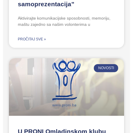
samoprezentacija”
Aktivirajte komunikacijske sposobnosti, memoriju,
maštu zajedno sa našim volonterima u
PROČITAJ SVE »
NOVOSTI
U PRONI Omladinskom klubu