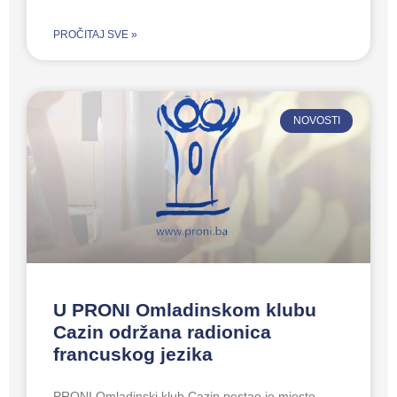
PROČITAJ SVE »
NOVOSTI
U PRONI Omladinskom klubu
Cazin održana radionica
francuskog jezika
PRONI Omladinski klub Cazin postao je mjesto