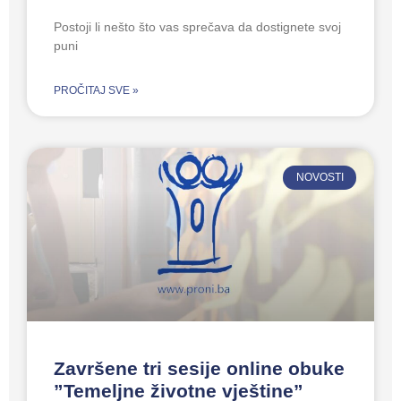
Postoji li nešto što vas sprečava da dostignete svoj
puni
PROČITAJ SVE »
NOVOSTI
Završene tri sesije online obuke
”Temeljne životne vještine”