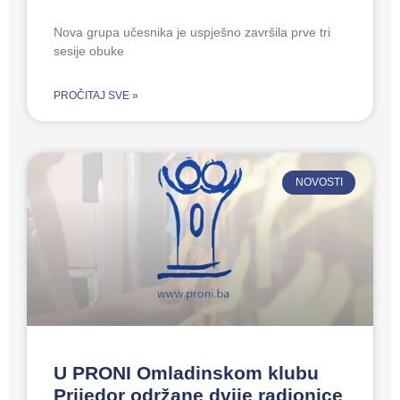
Nova grupa učesnika je uspješno završila prve tri
sesije obuke
PROČITAJ SVE »
NOVOSTI
U PRONI Omladinskom klubu
Prijedor održane dvije radionice