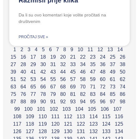
Razmisli prije klika
Da li su ovo komentari koje volite pročitati na
društvenim
PROČITAJ SVE »
1
2
3
4
5
6
7
8
9
10
11
12
13
14
15
16
17
18
19
20
21
22
23
24
25
26
27
28
29
30
31
32
33
34
35
36
37
38
39
40
41
42
43
44
45
46
47
48
49
50
51
52
53
54
55
56
57
58
59
60
61
62
63
64
65
66
67
68
69
70
71
72
73
74
75
76
77
78
79
80
81
82
83
84
85
86
87
88
89
90
91
92
93
94
95
96
97
98
99
100
101
102
103
104
105
106
107
108
109
110
111
112
113
114
115
116
117
118
119
120
121
122
123
124
125
126
127
128
129
130
131
132
133
134
135
136
137
138
139
140
141
142
143