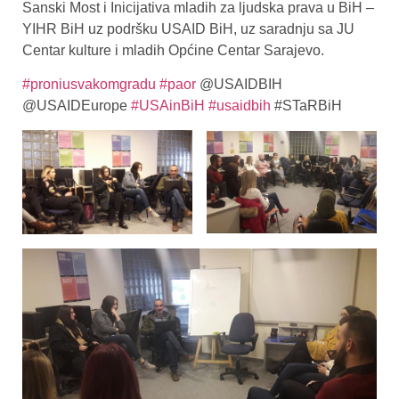
Sanski Most i Inicijativa mladih za ljudska prava u BiH –
YIHR BiH uz podršku USAID BiH, uz saradnju sa JU
Centar kulture i mladih Općine Centar Sarajevo.
#proniusvakomgradu
#paor
@USAIDBIH
@USAIDEurope
#USAinBiH
#usaidbih
#STaRBiH