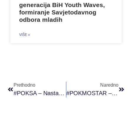
generacija BiH Youth Waves,
formiranje Savjetodavnog
odbora mladih
VIŠE »
Prethodno
Naredno
#POKSA – Nastavak Prvog Modula #PAOR Programa (03.03.2020.)
#POKMOSTAR – Škola Slikanja (04.03.2020.)