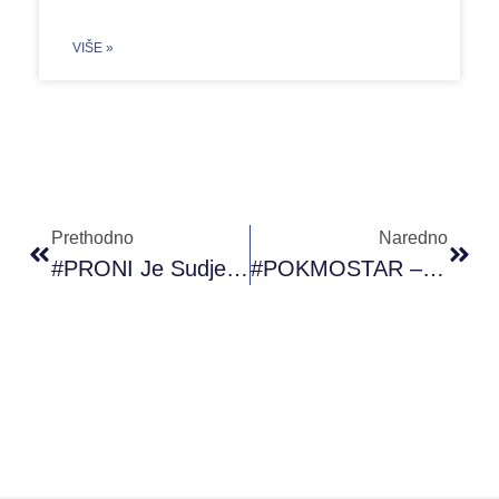
VIŠE »
Prethodno
Naredno
#PRONI Je Sudjelovao U Projektu SEEDS
#POKMOSTAR – #PAOR Studenti Uče O Ulozi Omladinskog Radnika/ce (25.02.2020.)