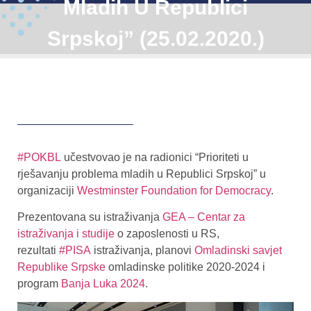
Mladih U Republici
Srpskoj” (25.02.2020.)
#POKBL
učestvovao je na radionici “Prioriteti u
rješavanju problema mladih u Republici Srpskoj” u
organizaciji
Westminster Foundation for Democracy
.
Prezentovana su istraživanja
GEA – Centar za
istraživanja i studije
o zaposlenosti u RS,
rezultati
#PISA
istraživanja, planovi
Omladinski savjet
Republike Srpske
omladinske politike 2020-2024 i
program
Banja Luka 2024
.