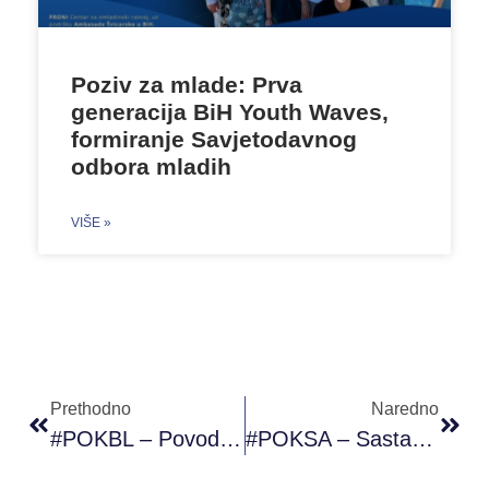
Poziv za mlade: Prva
generacija BiH Youth Waves,
formiranje Savjetodavnog
odbora mladih
VIŠE »
Prethodno
Naredno
#POKBL – Povodom Obilježavanja Narandžastog Dana Podržali Smo Organizovanje Javne Diskusije O Sajber Nasilju Nad Ženama I Djevojčicama (25.02.2020.)
#POKSA – Sastanak Sa Volonterima, Gdje Smo Razgovarali O Budućim Aktivnostima Koje Će Oni Realizovati U Našem Klubu, Te Kako Napisati I Realizovati Svoje Radionice (26.02.2020.)