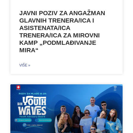
JAVNI POZIV ZA ANGAŽMAN
GLAVNIH TRENERA/ICA I
ASISTENATA/ICA
TRENERA/ICA ZA MIROVNI
KAMP „PODMLAĐIVANJE
MIRA“
VIŠE »