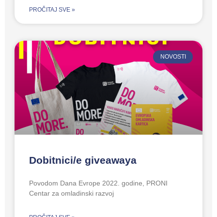
PROČITAJ SVE »
NOVOSTI
Dobitnici/e giveawaya
Povodom Dana Evrope 2022. godine, PRONI
Centar za omladinski razvoj