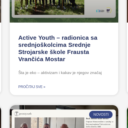
Active Youth – radionica sa
srednjoškolcima Srednje
Strojarske škole Frausta
Vrančića Mostar
Šta je eko – aktivizam i kakav je njegov značaj
PROČITAJ SVE »
NOVOSTI