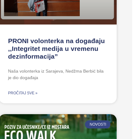
PRONI volonterka na događaju
,,Integritet medija u vremenu
dezinformacija”
Naša volonterka iz Sarajeva, Nedžma Berbić bila
je dio događaja
PROČITAJ SVE »
NOVOSTI