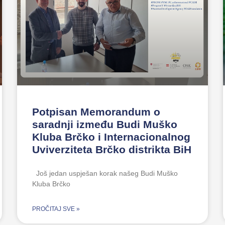
Potpisan Memorandum o
saradnji između Budi Muško
Kluba Brčko i Internacionalnog
Uviverziteta Brčko distrikta BiH
Još jedan uspješan korak našeg Budi Muško
Kluba Brčko
PROČITAJ SVE »