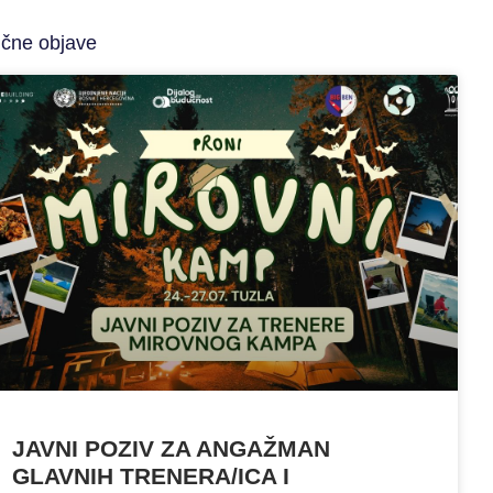
ične objave
JAVNI POZIV ZA ANGAŽMAN
GLAVNIH TRENERA/ICA I