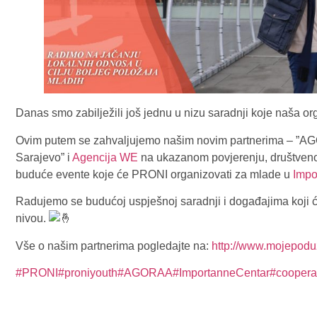
Danas smo zabilježili još jednu u nizu saradnji koje naša org
Ovim putem se zahvaljujemo našim novim partnerima – ”AGOR
Sarajevo” i
Agencija WE
na ukazanom povjerenju, društveno
buduće evente koje će PRONI organizovati za mlade u
Impo
Radujemo se budućoj uspješnoj saradnji i događajima koji ć
nivou.
Vše o našim partnerima pogledajte na:
http://www.mojepodu
#PRONI
#proniyouth
#AGORAA
#ImportanneCentar
#coopera