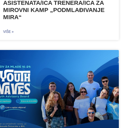
ASISTENATA/ICA TRENERA/ICA ZA
MIROVNI KAMP „PODMLAĐIVANJE
MIRA“
VIŠE »