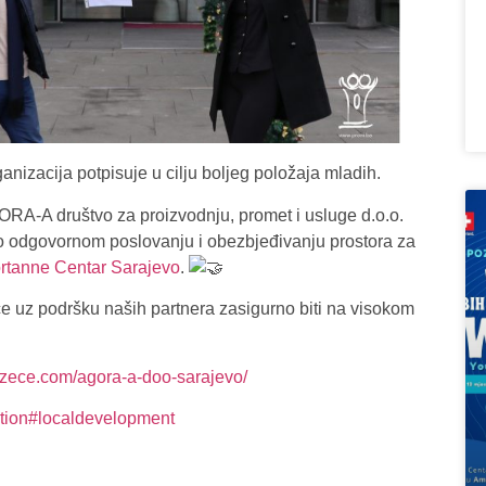
anizacija potpisuje u cilju boljeg položaja mladih.
A-A društvo za proizvodnju, promet i usluge d.o.o.
 odgovornom poslovanju i obezbjeđivanju prostora za
rtanne Centar Sarajevo
.
e uz podršku naših partnera zasigurno biti na visokom
zece.com/agora-a-doo-sarajevo/
tion
#localdevelopment