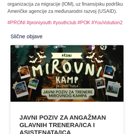
organizacija za migracije (IOM), uz finansijsku podršku
Američke agencije za međunarodni razvoj (USAID).
#PRONI
#proniyouth
#youthclub
#POK
#YouVolution2
Slične objave
JAVNI POZIV ZA ANGAŽMAN
GLAVNIH TRENERA/ICA I
ASISTENATA/ICA