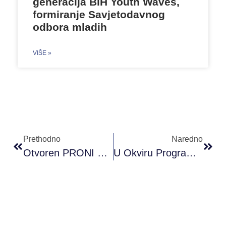
generacija BiH Youth Waves,
formiranje Savjetodavnog
odbora mladih
VIŠE »
Prethodno
Naredno
Otvoren PRONI Omladinski Klub U Prijedoru
U Okviru Programa “Kulturno Bogatstvo Mostara” Posjećene Su Spomen Kuće Historijski Značajnih Mostaraca