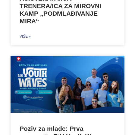
TRENERA/ICA ZA MIROVNI
KAMP „PODMLAĐIVANJE
MIRA“
VIŠE »
Poziv za mlade: Prva