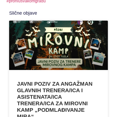
#proniusvakomgradu
Slične objave
JAVNI POZIV ZA ANGAŽMAN
GLAVNIH TRENERA/ICA I
ASISTENATA/ICA
TRENERA/ICA ZA MIROVNI
KAMP „PODMLAĐIVANJE
MIRA“