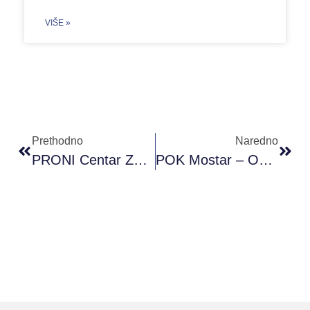
VIŠE »
Prethodno
Naredno
PRONI Centar Za Omladinski Razvoj Započeo Je Još Jednu Inicijativu Sa Partnerskim Organizacijama
POK Mostar – Obiljezavanje Medjunarodnog Dana Osoba S Down Sindromom