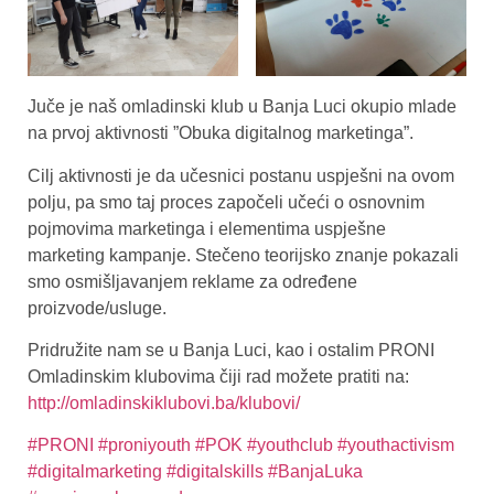
Juče je naš omladinski klub u Banja Luci okupio mlade
na prvoj aktivnosti ”Obuka digitalnog marketinga”.
Cilj aktivnosti je da učesnici postanu uspješni na ovom
polju, pa smo taj proces započeli učeći o osnovnim
pojmovima marketinga i elementima uspješne
marketing kampanje. Stečeno teorijsko znanje pokazali
smo osmišljavanjem reklame za određene
proizvode/usluge.
Pridružite nam se u Banja Luci, kao i ostalim PRONI
Omladinskim klubovima čiji rad možete pratiti na:
http://omladinskiklubovi.ba/klubovi/
#PRONI
#proniyouth
#POK
#youthclub
#youthactivism
#digitalmarketing
#digitalskills
#BanjaLuka