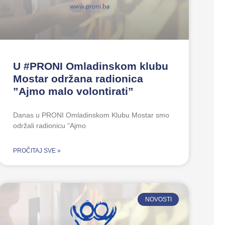
U #PRONI Omladinskom klubu
Mostar održana radionica
”Ajmo malo volontirati”
Danas u PRONI Omladinskom Klubu Mostar smo
održali radionicu “Ajmo
PROČITAJ SVE »
NOVOSTI