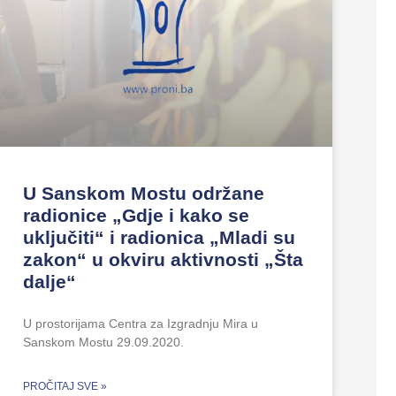
U Sanskom Mostu održane
radionice „Gdje i kako se
uključiti“ i radionica „Mladi su
zakon“ u okviru aktivnosti „Šta
dalje“
U prostorijama Centra za Izgradnju Mira u
Sanskom Mostu 29.09.2020.
PROČITAJ SVE »