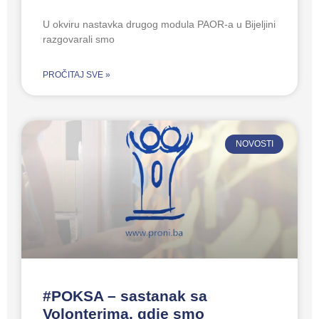
U okviru nastavka drugog modula PAOR-a u Bijeljini
razgovarali smo
PROČITAJ SVE »
NOVOSTI
#POKSA – sastanak sa
Volonterima, gdje smo