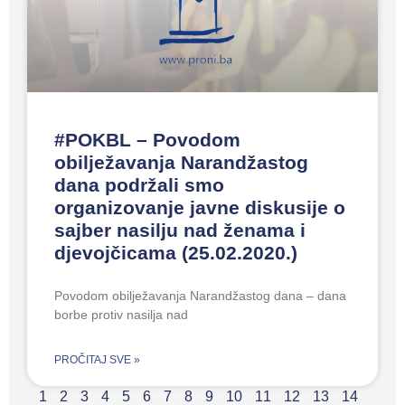
#POKBL – Povodom
obilježavanja Narandžastog
dana podržali smo
organizovanje javne diskusije o
sajber nasilju nad ženama i
djevojčicama (25.02.2020.)
Povodom obilježavanja Narandžastog dana – dana
borbe protiv nasilja nad
PROČITAJ SVE »
1
2
3
4
5
6
7
8
9
10
11
12
13
14