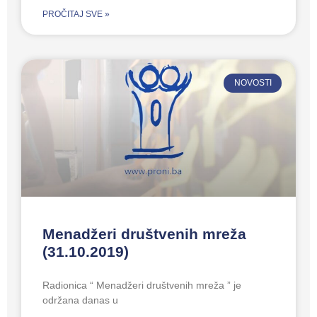
PROČITAJ SVE »
NOVOSTI
Menadžeri društvenih mreža
(31.10.2019)
Radionica “ Menadžeri društvenih mreža ” je
održana danas u