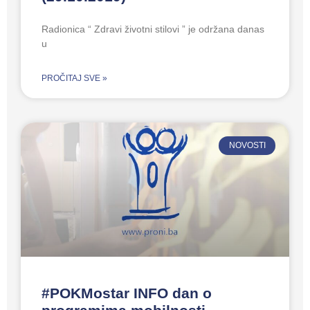
Radionica “ Zdravi životni stilovi ” je održana danas
u
PROČITAJ SVE »
NOVOSTI
#POKMostar INFO dan o