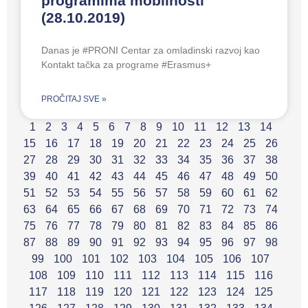
programima mobilnosti
(28.10.2019)
Danas je #PRONI Centar za omladinski razvoj kao
Kontakt tačka za programe #Erasmus+
PROČITAJ SVE »
1
2
3
4
5
6
7
8
9
10
11
12
13
14
15
16
17
18
19
20
21
22
23
24
25
26
27
28
29
30
31
32
33
34
35
36
37
38
39
40
41
42
43
44
45
46
47
48
49
50
51
52
53
54
55
56
57
58
59
60
61
62
63
64
65
66
67
68
69
70
71
72
73
74
75
76
77
78
79
80
81
82
83
84
85
86
87
88
89
90
91
92
93
94
95
96
97
98
99
100
101
102
103
104
105
106
107
108
109
110
111
112
113
114
115
116
117
118
119
120
121
122
123
124
125