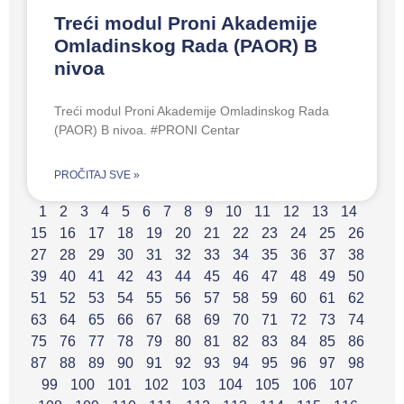
Treći modul Proni Akademije
Omladinskog Rada (PAOR) B
nivoa
Treći modul Proni Akademije Omladinskog Rada
(PAOR) B nivoa. #PRONI Centar
PROČITAJ SVE »
1
2
3
4
5
6
7
8
9
10
11
12
13
14
15
16
17
18
19
20
21
22
23
24
25
26
27
28
29
30
31
32
33
34
35
36
37
38
39
40
41
42
43
44
45
46
47
48
49
50
51
52
53
54
55
56
57
58
59
60
61
62
63
64
65
66
67
68
69
70
71
72
73
74
75
76
77
78
79
80
81
82
83
84
85
86
87
88
89
90
91
92
93
94
95
96
97
98
99
100
101
102
103
104
105
106
107