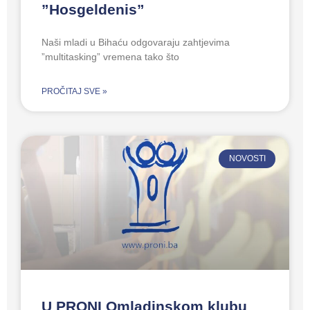
”Hosgeldenis”
Naši mladi u Bihaću odgovaraju zahtjevima
”multitasking” vremena tako što
PROČITAJ SVE »
NOVOSTI
U PRONI Omladinskom klubu