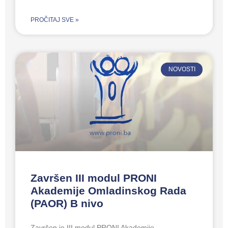
PROČITAJ SVE »
NOVOSTI
Završen III modul PRONI
Akademije Omladinskog Rada
(PAOR) B nivo
Završen je III modul PRONI Akademije