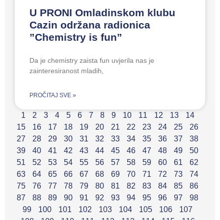
U PRONI Omladinskom klubu
Cazin održana radionica
”Chemistry is fun”
Da je chemistry zaista fun uvjerila nas je
zainteresiranost mladih,
PROČITAJ SVE »
1
2
3
4
5
6
7
8
9
10
11
12
13
14
15
16
17
18
19
20
21
22
23
24
25
26
27
28
29
30
31
32
33
34
35
36
37
38
39
40
41
42
43
44
45
46
47
48
49
50
51
52
53
54
55
56
57
58
59
60
61
62
63
64
65
66
67
68
69
70
71
72
73
74
75
76
77
78
79
80
81
82
83
84
85
86
87
88
89
90
91
92
93
94
95
96
97
98
99
100
101
102
103
104
105
106
107