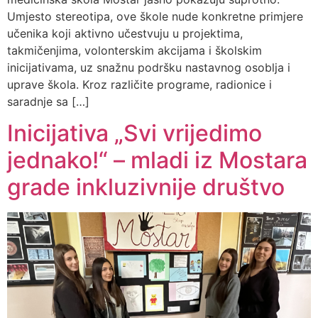
Umjesto stereotipa, ove škole nude konkretne primjere
učenika koji aktivno učestvuju u projektima,
takmičenjima, volonterskim akcijama i školskim
inicijativama, uz snažnu podršku nastavnog osoblja i
uprave škola. Kroz različite programe, radionice i
saradnje sa […]
Inicijativa „Svi vrijedimo
jednako!“ – mladi iz Mostara
grade inkluzivnije društvo