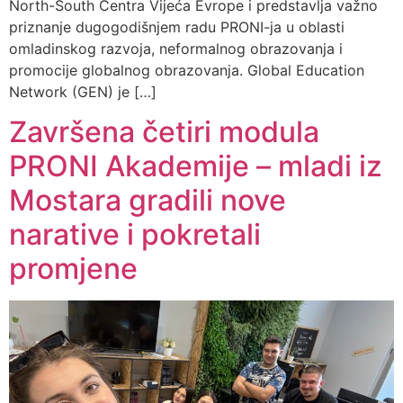
North-South Centra Vijeća Evrope i predstavlja važno
priznanje dugogodišnjem radu PRONI-ja u oblasti
omladinskog razvoja, neformalnog obrazovanja i
promocije globalnog obrazovanja. Global Education
Network (GEN) je […]
Završena četiri modula
PRONI Akademije – mladi iz
Mostara gradili nove
narative i pokretali
promjene