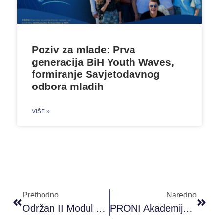
Poziv za mlade: Prva
generacija BiH Youth Waves,
formiranje Savjetodavnog
odbora mladih
VIŠE »
Prethodno
Naredno
Održan II Modul PRONI Akademije Omladinskog Aktivizma
PRONI Akademija Omladinskog Aktivizma – Mentorska Sesija Modula I