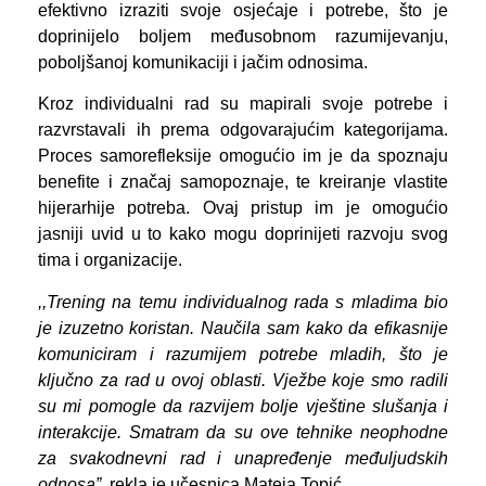
efektivno izraziti svoje osjećaje i potrebe, što je
doprinijelo boljem međusobnom razumijevanju,
poboljšanoj komunikaciji i jačim odnosima.
Kroz individualni rad su mapirali svoje potrebe i
razvrstavali ih prema odgovarajućim kategorijama.
Proces samorefleksije omogućio im je da spoznaju
benefite i značaj samopoznaje, te kreiranje vlastite
hijerarhije potreba. Ovaj pristup im je omogućio
jasniji uvid u to kako mogu doprinijeti razvoju svog
tima i organizacije.
,,Trening na temu individualnog rada s mladima bio
je izuzetno koristan. Naučila sam kako da efikasnije
komuniciram i razumijem potrebe mladih, što je
ključno za rad u ovoj oblasti. Vježbe koje smo radili
su mi pomogle da razvijem bolje vještine slušanja i
interakcije. Smatram da su ove tehnike neophodne
za svakodnevni rad i unapređenje međuljudskih
odnosa”,
rekla je učesnica Mateja Topić.