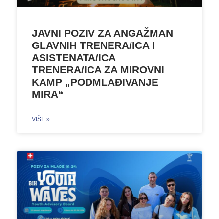
JAVNI POZIV ZA ANGAŽMAN
GLAVNIH TRENERA/ICA I
ASISTENATA/ICA
TRENERA/ICA ZA MIROVNI
KAMP „PODMLAĐIVANJE
MIRA“
VIŠE »