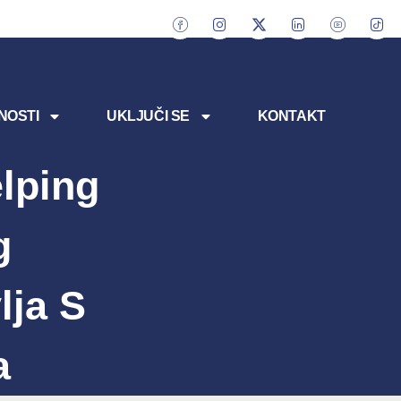
NOSTI
UKLJUČI SE
KONTAKT
lping
g
lja S
a