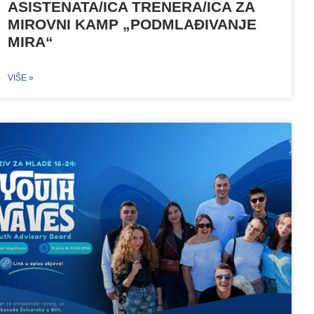
ASISTENATA/ICA TRENERA/ICA ZA
MIROVNI KAMP „PODMLAĐIVANJE
MIRA“
VIŠE »