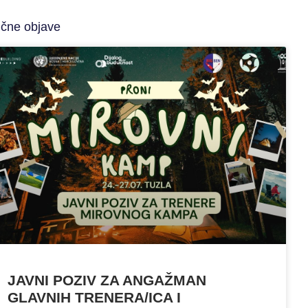
ične objave
JAVNI POZIV ZA ANGAŽMAN
GLAVNIH TRENERA/ICA I