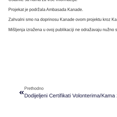
Projekat je podržala Ambasada Kanade.
Zahvalni smo na doprinosu Kanade ovom projektu kroz Kanad
Mišljenja izražena u ovoj publikaciji ne odražavaju nužno
Prethodno
Dodijeljeni Certifikati Volonterima/kama