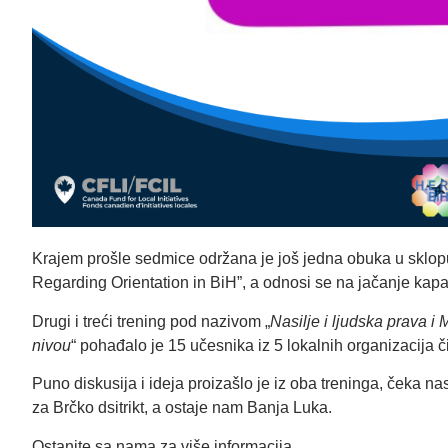
Krajem prošle sedmice održana je još jedna obuka u sklop
Regarding Orientation in BiH”, a odnosi se na jačanje kapac
Drugi i treći trening pod nazivom „
Nasilje i ljudska prava i
nivou
“ pohađalo je 15 učesnika iz 5 lokalnih organizacija č
Puno diskusija i ideja proizašlo je iz oba treninga, čeka
za Brčko dsitrikt, a ostaje nam Banja Luka.
Ostanite sa nama za više informacija.