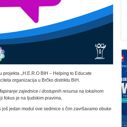
u projekta ,,H.E.R.O BIH – Helping to Educate
iteta organizacija u Brčko distriktu BiH.
 Mapiranje zajednice i dostupnih resursa na lokalnom
iji fokus je na ljudskim pravima.
 nas još jedan modul ove sedmice s čim završavamo obuke