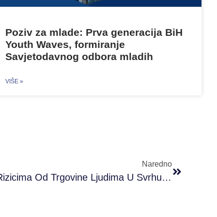
Poziv za mlade: Prva generacija BiH
Youth Waves, formiranje
Savjetodavnog odbora mladih
VIŠE »
Naredno
Informativna Brošura O Rizicima Od Trgovine Ljudima U Svrhu Radnog Iskorištavanja U Inostranstvu