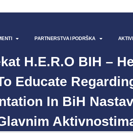
ENTI
PARTNERSTVA I PODRŠKA
AKTIV
ekat H.E.R.O BIH – He
To Educate Regardin
ntation In BiH Nastav
Glavnim Aktivnostim