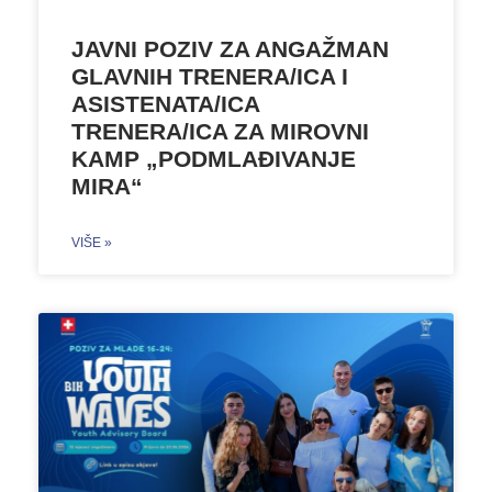
JAVNI POZIV ZA ANGAŽMAN
GLAVNIH TRENERA/ICA I
ASISTENATA/ICA
TRENERA/ICA ZA MIROVNI
KAMP „PODMLAĐIVANJE
MIRA“
VIŠE »