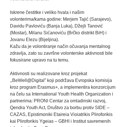
Iskrene čestitke i veliko hvala i našim
volonterima/kama godine: Merjem Tajić (Sarajevo),
Davidu Pavloviću (Banja Luka), Džejli Tanović
(Mostar), Milanu Sićanoviću (Brčko distrikt BiH) i
Jovanu Elezu (Bijeljina).
Kažu da je volontiranje način očuvanja mentalnog
zdravlja, zato su završne volonterske aktivnosti bile
fokusirane upravo na tu temu.
Aktivnosti su realizovane kroz projekat
,,BeWell@Digital” koji podržava Evropska komisija
kroz program Erasmus+, a implementira konzorcijum
na čelu sa
International Youth Health Organization
i
partnerima: PRONI Centar za omladinski razvoj,
Qendra Youth Act
, Društvo za borbu protiv SIDE –
CAZAS
, Epistimoniki Etaireia Vioiatrikis Pliroforikis
kai Pliroforikis Ygeias – GBHI i Institut savremenih