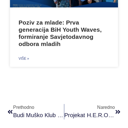
Poziv za mlade: Prva
generacija BiH Youth Waves,
formiranje Savjetodavnog
odbora mladih
VIŠE »
Prethodno
Naredno
Budi Muško Klub Brčko Realizuje Edukativne Radionice Za Srednjoškolce
Projekat H.E.R.O BIH – Helping To Educate Regarding Orientation In BiH Nastavlja S Glavnim Aktivnostima