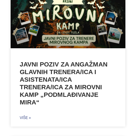
JAVNI POZIV ZA ANGAŽMAN
GLAVNIH TRENERA/ICA I
ASISTENATA/ICA
TRENERA/ICA ZA MIROVNI
KAMP „PODMLAĐIVANJE
MIRA“
VIŠE »