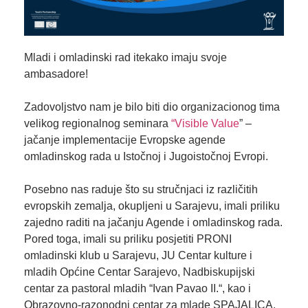
Mladi i omladinski rad itekako imaju svoje
ambasadore!
Zadovoljstvo nam je bilo biti dio organizacionog tima
velikog regionalnog seminara
“Visible Value
” –
jačanje implementacije Evropske agende
omladinskog rada u Istočnoj i Jugoistočnoj Evropi.
Posebno nas raduje što su stručnjaci iz različitih
evropskih zemalja, okupljeni u Sarajevu, imali priliku
zajedno raditi na jačanju Agende i omladinskog rada.
Pored toga, imali su priliku posjetiti PRONI
omladinski klub u Sarajevu,
JU Centar kulture i
mladih Općine Centar Sarajev
o,
Nadbiskupijski
centar za pastoral mladih “Ivan Pavao II.
“, kao i
Obrazovno-razonodni centar za mlade SPAJALIC
A.