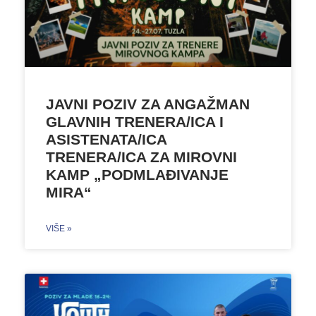
JAVNI POZIV ZA ANGAŽMAN
GLAVNIH TRENERA/ICA I
ASISTENATA/ICA
TRENERA/ICA ZA MIROVNI
KAMP „PODMLAĐIVANJE
MIRA“
VIŠE »