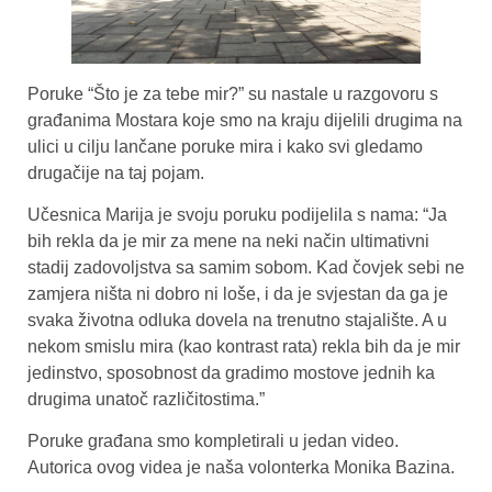
Poruke “Što je za tebe mir?” su nastale u razgovoru s
građanima Mostara koje smo na kraju dijelili drugima na
ulici u cilju lančane poruke mira i kako svi gledamo
drugačije na taj pojam.
Učesnica Marija je svoju poruku podijelila s nama: “Ja
bih rekla da je mir za mene na neki način ultimativni
stadij zadovoljstva sa samim sobom. Kad čovjek sebi ne
zamjera ništa ni dobro ni loše, i da je svjestan da ga je
svaka životna odluka dovela na trenutno stajalište. A u
nekom smislu mira (kao kontrast rata) rekla bih da je mir
jedinstvo, sposobnost da gradimo mostove jednih ka
drugima unatoč različitostima.”
Poruke građana smo kompletirali u jedan video.
Autorica ovog videa je naša volonterka Monika Bazina.