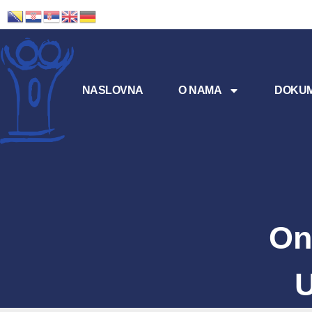
NASLOVNA
O NAMA
DOKUM
On
U