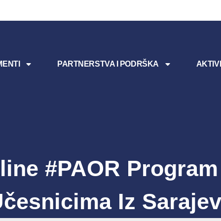
ENTI
PARTNERSTVA I PODRŠKA
AKTIV
line #PAOR Program
česnicima Iz Saraje