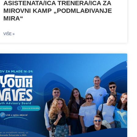
ASISTENATA/ICA TRENERA/ICA ZA
MIROVNI KAMP „PODMLAĐIVANJE
MIRA“
VIŠE »