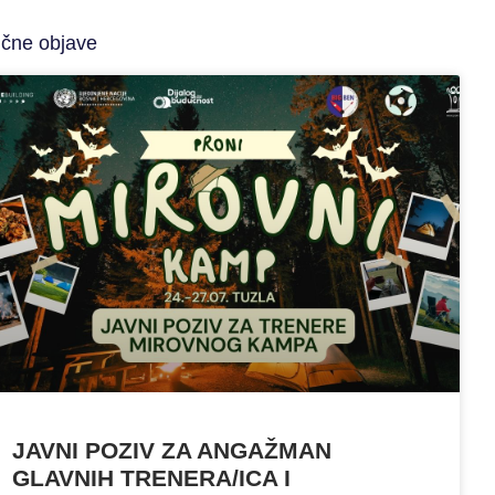
ične objave
JAVNI POZIV ZA ANGAŽMAN
GLAVNIH TRENERA/ICA I