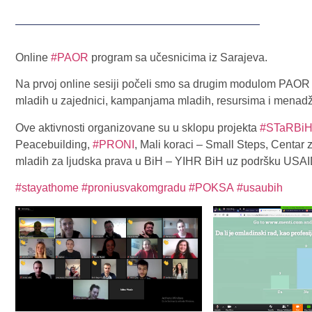
Online
#PAOR
program sa učesnicima iz Sarajeva.
Na prvoj online sesiji počeli smo sa drugim modulom PAOR p
mladih u zajednici, kampanjama mladih, resursima i menadžm
Ove aktivnosti organizovane su u sklopu projekta
#STaRBi
Peacebuilding,
#PRONI
, Mali koraci – Small Steps, Centar z
mladih za ljudska prava u BiH – YIHR BiH uz podršku USA
#stayathome
#proniusvakomgradu
#POKSA
#usaubih