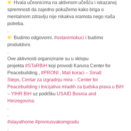
Hvala učesnicima na aktivnom učešću i iskazanoj
spremnosti da zajedno pokažemo kako briga o
mentalnom zdravlju nije nikakva sramota nego naša
potreba.
.
Budimo odgovorni.
#ostanimokuci
i budimo
produktivni.
.
Ove aktivnosti organizirane su u sklopu
projekta
#STaRBiH
koji provodi Karuna Center for
Peacebuilding ,
#PRONI
,
Mali koraci – Small
Steps
,
Centar za izgradnju mira – Center for
Peacebuilding
i
Inicijativa mladih za ljudska prava u BiH
– YIHR BiH
uz podršku
USAID Bosnia and
Herzegovina
.
.
.
#stayathome
#proniusvakomgradu
.