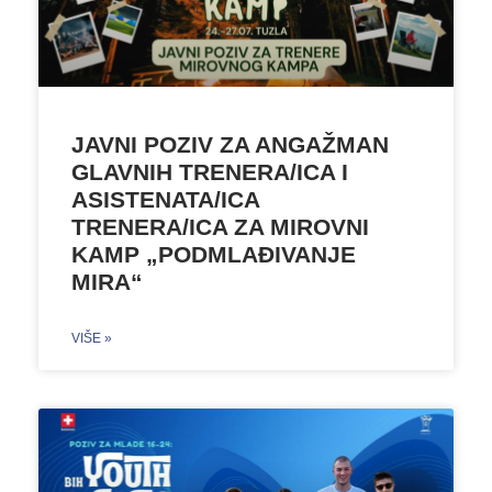
JAVNI POZIV ZA ANGAŽMAN
GLAVNIH TRENERA/ICA I
ASISTENATA/ICA
TRENERA/ICA ZA MIROVNI
KAMP „PODMLAĐIVANJE
MIRA“
VIŠE »