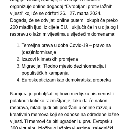
organizuje online događaj “Evropljani protiv lažnih
vijesti” koji će se održati 26. i 27. marta 2024.
Događaj će se odvijati online putem i okupit će preko
200 mladih ljudi iz cijele EU, i uključit će ih u dijalog i
raspravu o lažnim vijestima u sljedećim domenama:
Temeljna prava u doba Covid-19 – pravo na
(dez)informiranje
Izazovi klimatskih promjena
Migracija: “Rodno mjesto dezinformacija i
populističkih kampanja
Euroskepticizam kao demokratska prepreka
Namjera je poboljšati njihovu medijsku pismenost i
potaknuti kritičko razmišljanje, tako da će nakon
rasprava, mladi ljudi biti podržani u online razvoju
kreativnih memova koji se odnose na određene lažne
vijesti. Ti memovi će biti ugrađeni u prvu Evropsku
360 virtualnu izložbu o lažnim vijestima, zajednički