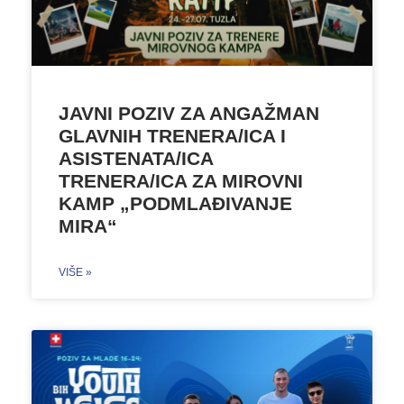
JAVNI POZIV ZA ANGAŽMAN
GLAVNIH TRENERA/ICA I
ASISTENATA/ICA
TRENERA/ICA ZA MIROVNI
KAMP „PODMLAĐIVANJE
MIRA“
VIŠE »