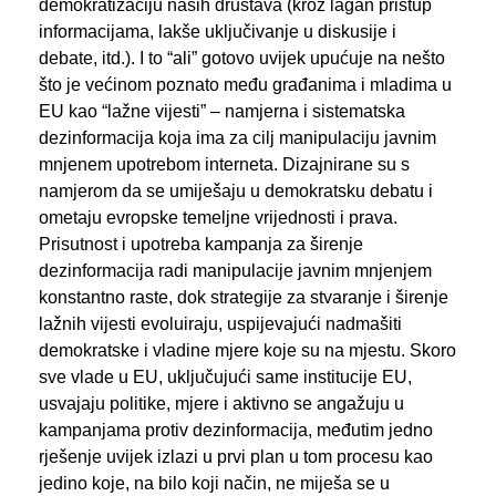
demokratizaciju naših društava (kroz lagan pristup
informacijama, lakše uključivanje u diskusije i
debate, itd.). I to “ali” gotovo uvijek upućuje na nešto
što je većinom poznato među građanima i mladima u
EU kao “lažne vijesti” – namjerna i sistematska
dezinformacija koja ima za cilj manipulaciju javnim
mnjenem upotrebom interneta. Dizajnirane su s
namjerom da se umiješaju u demokratsku debatu i
ometaju evropske temeljne vrijednosti i prava.
Prisutnost i upotreba kampanja za širenje
dezinformacija radi manipulacije javnim mnjenjem
konstantno raste, dok strategije za stvaranje i širenje
lažnih vijesti evoluiraju, uspijevajući nadmašiti
demokratske i vladine mjere koje su na mjestu. Skoro
sve vlade u EU, uključujući same institucije EU,
usvajaju politike, mjere i aktivno se angažuju u
kampanjama protiv dezinformacija, međutim jedno
rješenje uvijek izlazi u prvi plan u tom procesu kao
jedino koje, na bilo koji način, ne miješa se u