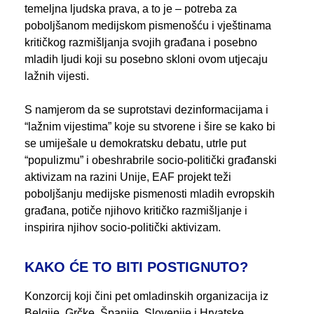
temeljna ljudska prava, a to je – potreba za
poboljšanom medijskom pismenošću i vještinama
kritičkog razmišljanja svojih građana i posebno
mladih ljudi koji su posebno skloni ovom utjecaju
lažnih vijesti.
S namjerom da se suprotstavi dezinformacijama i
“lažnim vijestima” koje su stvorene i šire se kako bi
se umiješale u demokratsku debatu, utrle put
“populizmu” i obeshrabrile socio-politički građanski
aktivizam na razini Unije, EAF projekt teži
poboljšanju medijske pismenosti mladih evropskih
građana, potiče njihovo kritičko razmišljanje i
inspirira njihov socio-politički aktivizam.
KAKO ĆE TO BITI POSTIGNUTO?
Konzorcij koji čini pet omladinskih organizacija iz
Belgije, Grčke, Španije, Slovenije i Hrvatske