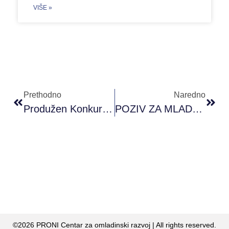
VIŠE »
Prethodno
Naredno
Produžen Konkurs Za Drugi Ciklus Programa „Regionalno Partnerstvo Mladih”
POZIV ZA MLADE – EUROPEANS AGAINST FAKE NEWS
©2026 PRONI Centar za omladinski razvoj | All rights reserved.