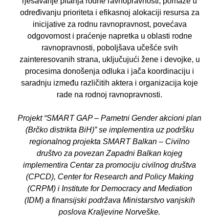
rješavanje pitanja
rodne ravnopravnosti, pomaže u
određivanju prioriteta i efikasnoj alokaciji resursa za
inicijative za rodnu ravnopravnost, povećava
odgovornost i praćenje napretka u oblasti
rodne
ravnopravnosti, poboljšava učešće svih
zainteresovanih strana, uključujući žene i
devojke, u
procesima donošenja odluka i jača koordinaciju i
saradnju između različitih aktera
i organizacija koje
rade na rodnoj ravnopravnosti.
Projekt “SMART GAP – Pametni Gender akcioni plan
(Brčko distrikta BiH)” se implementira
uz podršku
regionalnog projekta SMART Balkan – Civilno
društvo za povezan Zapadni
Balkan kojeg
implementira Centar za promociju civilnog društva
(CPCD), Center for
Research and Policy Making
(CRPM) i Institute for Democracy and Mediation
(IDM) a
finansijski podržava Ministarstvo vanjskih
poslova Kraljevine Norveške.