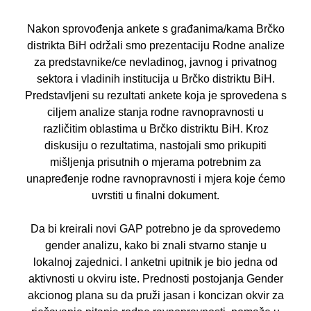
Nakon sprovođenja ankete s građanima/kama Brčko
distrikta BiH održali smo prezentaciju
Rodne analize
za predstavnike/ce nevladinog, javnog i privatnog
sektora i vladinih institucija
u Brčko distriktu BiH.
Predstavljeni su rezultati ankete koja je sprovedena s
ciljem analize stanja rodne
ravnopravnosti u
različitim oblastima u Brčko distriktu BiH. Kroz
diskusiju o rezultatima,
nastojali smo prikupiti
mišljenja prisutnih o mjerama potrebnim za
unapređenje rodne
ravnopravnosti i mjera koje ćemo
uvrstiti u finalni dokument.
Da bi kreirali novi GAP potrebno je da sprovedemo
gender analizu, kako bi znali stvarno
stanje u
lokalnoj zajednici. I anketni upitnik je bio jedna od
aktivnosti u okviru iste. Prednosti
postojanja Gender
akcionog plana su da pruži jasan i koncizan okvir za