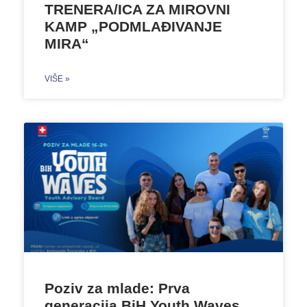
TRENERA/ICA ZA MIROVNI
KAMP „PODMLAĐIVANJE
MIRA“
VIŠE »
Poziv za mlade: Prva
generacija BiH Youth Waves,