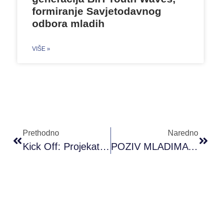
formiranje Savjetodavnog
odbora mladih
VIŠE »
Prethodno
Naredno
Kick Off: Projekat “Unlocking Potentials Of Youth Work In The Western Balkan Region”
POZIV MLADIMA ZA UČEŠĆE U PROGRAMU PODRŠKE ZAPOŠLJAVANJU MLADIH – YEEP