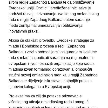
širom regije Zapadnog Balkana te ga približavanje
Evropskoj uniji. Opći cilj predložene inicijative je
podržati razvoj i priznavanje kvalitetnog omladinskog
rada u regiji Zapadnog Balkana putem saradnje
među zemljama, umrežavanja i oblikovanja
inovativnih praksi.
Akcija će olakšati provedbu Evropske strategije za
mlade i Bonnskog procesa u regiji Zapadnog
Balkana u vezi s promocijom i osiguranjem kvalitete
rada s mladima; poticati saradnju na regionalnom i
evropskom nivou; osnažiti organizacije koje rade s
mladima izvan formalnog obrazovanja; omogućiti
stručni razvoj omladinskih radnika u regiji Zapadnog
Balkana te dijeljenje iskustava i najboljih praksi s
njihovim kolegama u Evropskoj uniji.
Projekat ima za cilj da potakne priznavanje
višeslojnog uticaja omladinskog rada i omogući
kreiranje povoljnih uslova za razvoj i standardizaciju