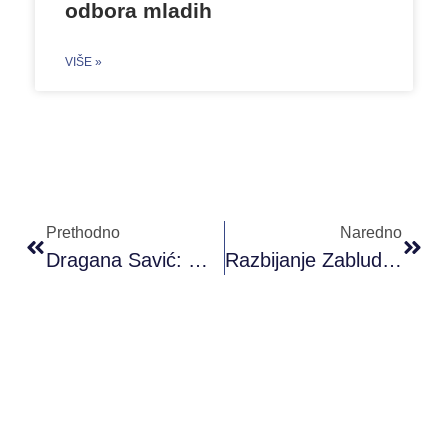
odbora mladih
VIŠE »
Prethodno
Naredno
Dragana Savić: Okružite Se Ljudima Koji Su Volonteri/ke
Razbijanje Zabluda: Istina O Volontiranju I Njegovim Pozitivnim Stranama