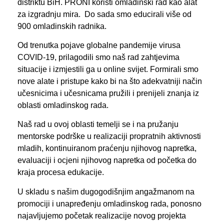
distriktu BiH. PRONI koristi omladinski rad kao alat
za izgradnju mira. Do sada smo educirali više od
900 omladinskih radnika.
Od trenutka pojave globalne pandemije virusa
COVID-19, prilagodili smo naš rad zahtjevima
situacije i izmjestili ga u online svijet. Formirali smo
nove alate i pristupe kako bi na što adekvatniji način
učesnicima i učesnicama pružili i prenijeli znanja iz
oblasti omladinskog rada.
Naš rad u ovoj oblasti temelji se i na pružanju
mentorske podrške u realizaciji propratnih aktivnosti
mladih, kontinuiranom praćenju njihovog napretka,
evaluaciji i ocjeni njihovog napretka od početka do
kraja procesa edukacije.
U skladu s našim dugogodišnjim angažmanom na
promociji i unapređenju omladinskog rada, ponosno
najavljujemo početak realizacije novog projekta