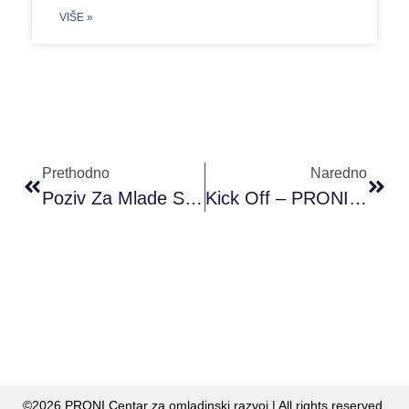
VIŠE »
Prethodno
Naredno
Poziv Za Mlade S Pala – Umjetnost Ostaje/Art Remains
Kick Off – PRONI Počeo Realizaciju Projekta “H.E.R.O BIH – Helping To Educate Regarding Orientation In Bosnia And Herzegovina”
©2026 PRONI Centar za omladinski razvoj | All rights reserved.