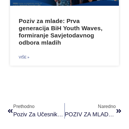
Poziv za mlade: Prva
generacija BiH Youth Waves,
formiranje Savjetodavnog
odbora mladih
VIŠE »
Prethodno
Naredno
Poziv Za Učesnike/ce – It Has To Be Love, Sutomore, Crna Gora
POZIV ZA MLADE IZ PROZORA – Umjetnost Ostaje