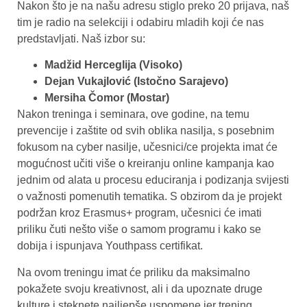
Nakon što je na našu adresu stiglo preko 20 prijava, naš
tim je radio na selekciji i odabiru mladih koji će nas
predstavljati. Naš izbor su:
Madžid Herceglija (Visoko)
Dejan Vukajlović (Istočno Sarajevo)
Mersiha Čomor (Mostar)
Nakon treninga i seminara, ove godine, na temu
prevencije i zaštite od svih oblika nasilja, s posebnim
fokusom na cyber nasilje, učesnici/ce projekta imat će
mogućnost učiti više o kreiranju online kampanja kao
jednim od alata u procesu educiranja i podizanja svijesti
o važnosti pomenutih tematika. S obzirom da je projekt
podržan kroz Erasmus+ program, učesnici će imati
priliku čuti nešto više o samom programu i kako se
dobija i ispunjava Youthpass certifikat.
Na ovom treningu imat će priliku da maksimalno
pokažete svoju kreativnost, ali i da upoznate druge
kulture i steknete najljepše uspomene jer trening