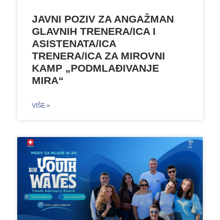
JAVNI POZIV ZA ANGAŽMAN
GLAVNIH TRENERA/ICA I
ASISTENATA/ICA
TRENERA/ICA ZA MIROVNI
KAMP „PODMLAĐIVANJE
MIRA“
VIŠE »