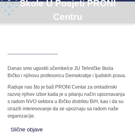
Škole U Posjeti PRONI
Centru
Danas smo ugostili učenike/ce
JU Tehničke škola
Brčko
i njihovu profesoricu Demokratije i ljudskih prava.
Raduje nas što je baš PRONI Centar za omladinski
razvoj njihov izbor kada je u pitanju način upoznavanja
s radom NVO sektora u Brčko distriktu BiH, kao i da su
izrazili interesovanje da se upoznaju sa radom naše
organizacije.
Slične objave