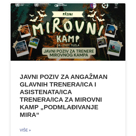
JAVNI POZIV ZA ANGAŽMAN
GLAVNIH TRENERA/ICA I
ASISTENATA/ICA
TRENERA/ICA ZA MIROVNI
KAMP „PODMLAĐIVANJE
MIRA“
VIŠE »