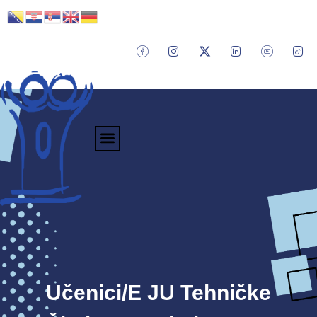
Učenici/e JU Tehničke